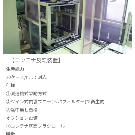
【コンテナ反転装置】
生産能力
20ケース/hまで対応
仕様
①減速機式駆動方式
②ツイン式内袋ブロー(ヘパフィルター)で衛生的
③途中戻し機構
オプション設備
①コンテナ底面ブラシロール
特徴