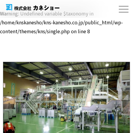
Warning
: Undefined variable $taxonomy in
/home/knskanesho/kns-kanesho.co.jp/public_html/wp-
content/themes/kns/single.php
on line
8